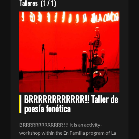
Talleres
(
1
/
1
)
BRRRRRRRRRRRR!!! Taller de
poesía fonética
BRRRRRRRRRRRRR !!! It is an activity-
workshop within the En Familia program of La