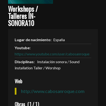
Workshops /
Talleres IN-
SONORA10
Lugar de nacimiento:
España
Youtube:
https://www.youtube.com/user/cabosanroque
Disciplinas:
Instalación sonora / Sound
installation Taller / Worshop
Web
http://www.cabosanroque.com
Obras
(
1
/
1
)