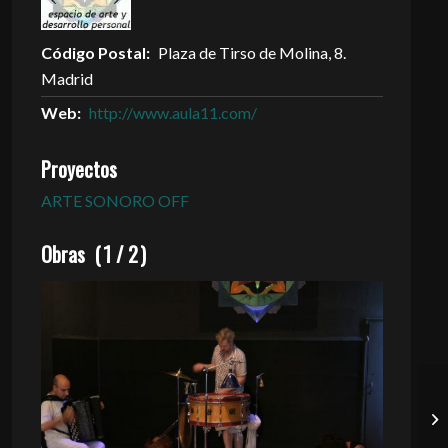
Código Postal:
Plaza de Tirso de Molina, 8.
Madrid
Web:
http://www.aula11.com/
Proyectos
ARTE SONORO OFF
Obras
(
1
/
2
)