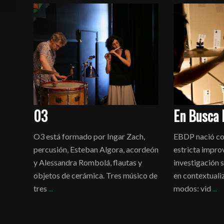
03
En Busca 
O3 está formado por Ingar Zach,
EBDP nació co
percusión, Esteban Algora, acordeón
estricta impro
y Alessandra Rombolá, flautas y
investigación 
objetos de cerámica. Tres músico de
en contextuali
tres
...
modos: vid
...