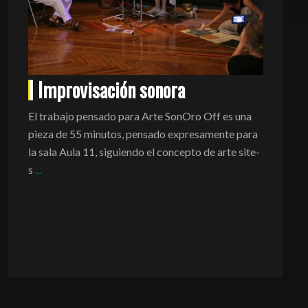
Improvisación sonora
Impr
El trabajo pensado para Arte SonOro Off es una
En esta o
pieza de 55 minutos, pensado expresamente para
“Improvis
la sala Aula 11, siguiendo el concepto de arte site-
poner a p
s
...