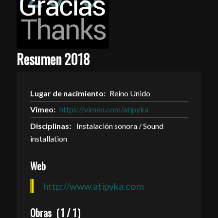
Resumen 2018
Lugar de nacimiento:
Reino Unido
Vimeo:
https://vimeo.com/atipyka
Disciplinas:
Instalación sonora / Sound
installation
Web
http://www.atipyka.com
Obras
(
1
/
1
)