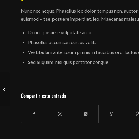
Nunc nec neque. Phasellus leo dolor, tempus non, auctor et,
euismod vitae, posuere imperdiet, leo. Maecenas malesua
Donec posuere vulputate arcu.
Phasellus accumsan cursus velit.
Vestibulum ante ipsum primis in faucibus orci luctus 
Sed aliquam, nisi quis porttitor congue
IN-SONORA en el
UTOPIC DAY 18 mayo
Compartir esta entrada