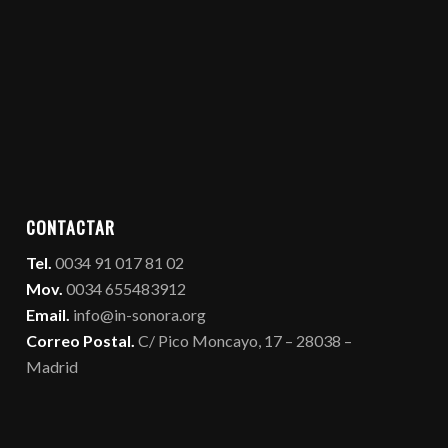
CONTACTAR
Tel.
0034 91 017 81 02
Mov.
0034 655483912
Email.
info@in-sonora.org
Correo Postal.
C/ Pico Moncayo, 17 – 28038 –
Madrid