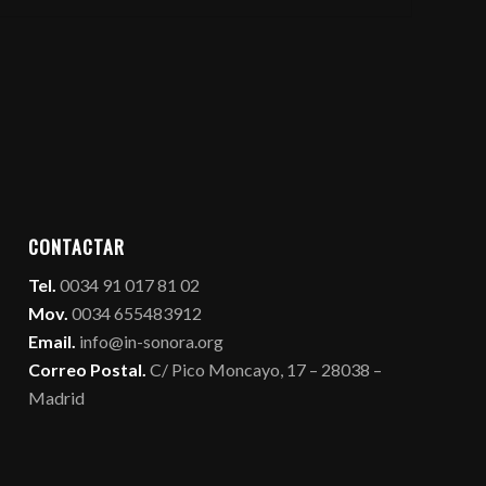
CONTACTAR
Tel.
0034 91 017 81 02
Mov.
0034 655483912
Email.
info@in-sonora.org
Correo Postal.
C/ Pico Moncayo, 17 – 28038 –
Madrid