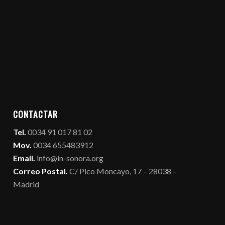
CONTACTAR
Tel.
0034 91 017 81 02
Mov.
0034 655483912
Email.
info@in-sonora.org
Correo Postal.
C/ Pico Moncayo, 17 – 28038 –
Madrid