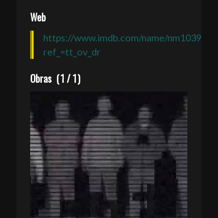
Web
https://www.imdb.com/name/nm1039479
ref_=tt_ov_dr
Obras
(
1
/
1
)