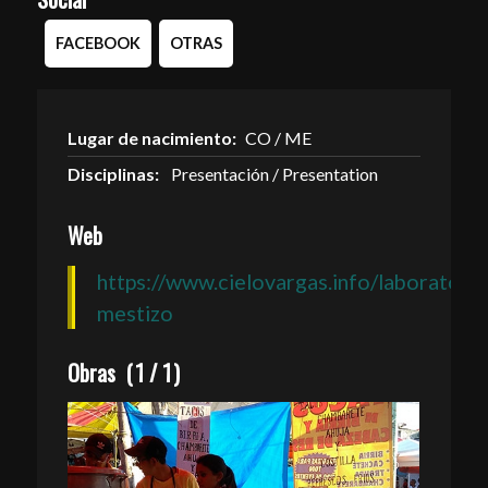
FACEBOOK
OTRAS
Lugar de nacimiento:
CO / ME
Disciplinas:
Presentación / Presentation
Web
https://www.cielovargas.info/laboratorio
mestizo
Obras
(
1
/
1
)