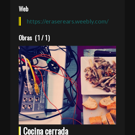
Web
https://eraserears.weebly.com/
Obras
(
1
/
1
)
Cocina cerrada