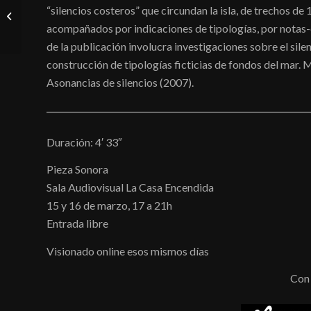
“silencios costeros” que circundan la isla, de trechos d
Moutons (“Ovejas”)
acompañados por indicaciones de tipologías, por notas-d
de la publicación involucra investigaciones sobre el si
construcción de tipologías ficticias de fondos del mar
Asonancias de silencios (2007).
Duración: 4′ 33″
Pieza Sonora
Sala Audiovisual La Casa Encendida
15 y 16 de marzo, 17 a 21h
Entrada libre
Visionado online esos mismos días
Con 