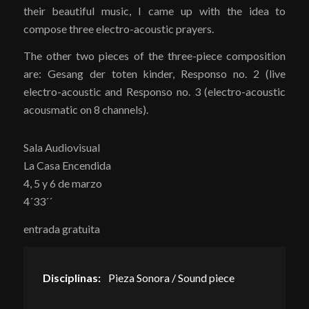
their beautiful music, I came up with the idea to
compose three electro-acoustic prayers.
The other two pieces of the three-piece composition
are: Gesang der toten kinder, Responso no. 2 (live
electro-acoustic and Responso no. 3 (electro-acoustic
acousmatic on 8 channels).
Sala Audiovisual
La Casa Encendida
4, 5 y 6 de marzo
4´33´´
entrada gratuita
Disciplinas:
Pieza Sonora / Sound piece