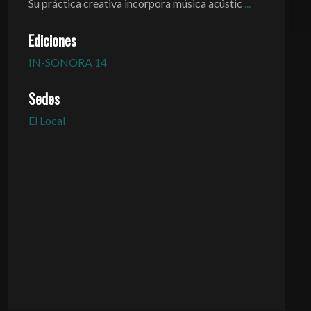
Su práctica creativa incorpora música acústic
...
Ediciones
IN-SONORA 14
Sedes
El Local