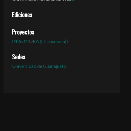
Ediciones
Proyectos
IN-SONORA ((Transónica))
Sedes
Universidad de Guanajuato