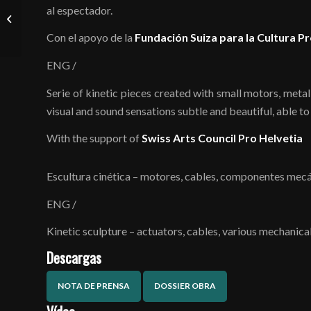
al espectador.
Critici ostinati ritmici
Con el apoyo de la
Fundación Suiza para la Cultura Pr
ENG /
Serie of kinetic pieces created with small motors, met
visual and sound sensations subtle and beautiful, able t
With the support of
Swiss Arts Council Pro Helvetia
Escultura cinética – motores, cables, componentes mecá
ENG /
Kinetic sculpture – actuators, cables, various mechanical
Descargas
NOTA DE PRENSA
DOSSIER OBRA