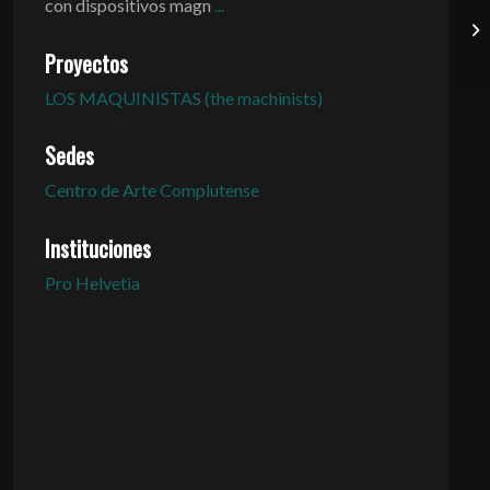
con dispositivos magn
...
Proyectos
LOS MAQUINISTAS (the machinists)
Sedes
Centro de Arte Complutense
Instituciones
Pro Helvetia