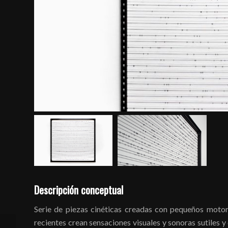
Descripción conceptual
Serie de piezas cinéticas creadas con pequeños motor
recientes crean sensaciones visuales y sonoras sutiles y