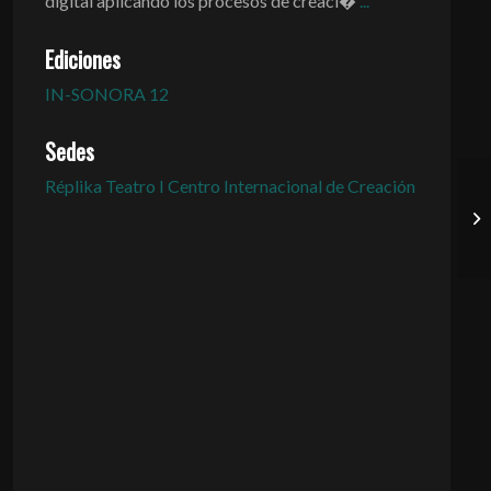
digital aplicando los procesos de creaci�
...
Ediciones
IN-SONORA 12
Sedes
Réplika Teatro I Centro Internacional de Creación