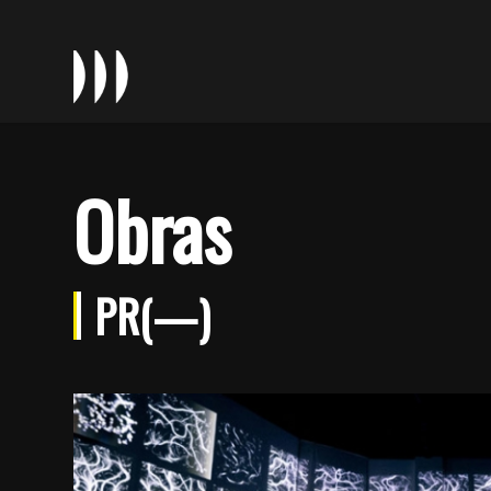
Obras
PR(—)