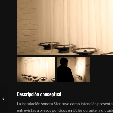
Una Inconveniente
Descripción conceptual
Aproximación al Estado
Interno de un
La instalación sonora Sfer tuvo como intención presentar 
Cortafuegos
entrevistas a presos políticos en Uclés durante la dic