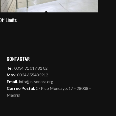
Off Limits
CONTACTAR
Tel.
0034 91 017 81 02
Mov.
0034 655483912
Email.
info@in-sonora.org
Correo Postal.
C/ Pico Moncayo, 17 – 28038 –
Madrid