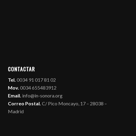
CONTACTAR
Tel.
0034 91 017 81 02
Mov.
0034 655483912
Email.
info@in-sonora.org
Correo Postal.
C/ Pico Moncayo, 17 – 28038 –
Madrid