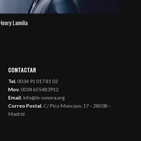
Henry Lamiña
CONTACTAR
Tel.
0034 91 017 81 02
Mov.
0034 655483912
Email.
info@in-sonora.org
Correo Postal.
C/ Pico Moncayo, 17 – 28038 –
Madrid