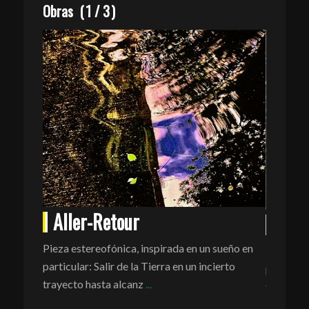
Obras
(
1
/
3
)
Aller-Retour
Cycl
Pieza estereofónica, inspirada en un sueño en
Pieza ori
particular: Salir de la Tierra en un incierto
parte de
trayecto hasta alcanz
...
temática 
«filtros 