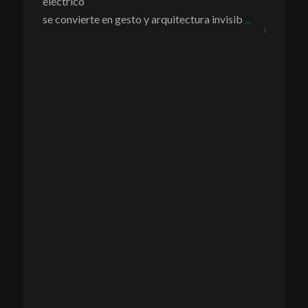
 versión,
eléctrico
“Lejos de
se convierte en gesto y arquitectura invisib
...
mirada so