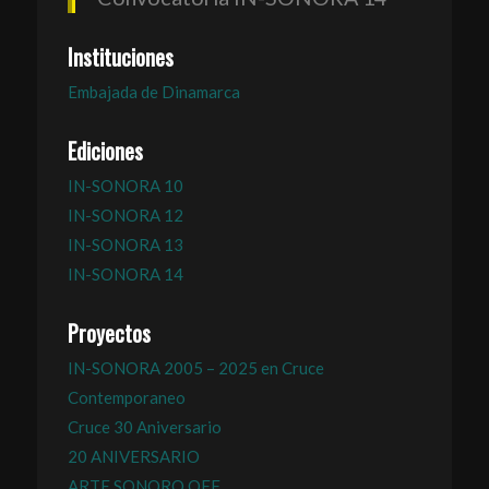
Instituciones
Embajada de Dinamarca
Ediciones
IN-SONORA 10
IN-SONORA 12
IN-SONORA 13
IN-SONORA 14
Proyectos
IN-SONORA 2005 – 2025 en Cruce
Contemporaneo
Cruce 30 Aniversario
20 ANIVERSARIO
ARTE SONORO OFF