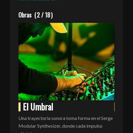
Obras
(
2
/
18
)
El Umbral
Lejo
s con
Una trayectoria sonora toma forma en el Serge
Biciclet
e indican
Modular Synthesizer, donde cada impulso
Joan Izq