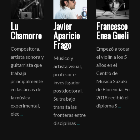
Lu
Javier
Francesco
Chamorro
Aparicio
Enea Gueli
Frago
Compositora,
Empezó a tocar
artista sonora y
el violín a los 5
Músico y
guitarrista que
años en el
artista visual,
trabaja
Centro de
profesor e
principalmente
Música Suzuki
investigador
en las áreas de
de Florencia. En
postdoctoral.
la música
2018 recibió el
Su trabajo
experimental,
diploma S
...
transita las
elec
...
fronteras entre
disciplinas
...