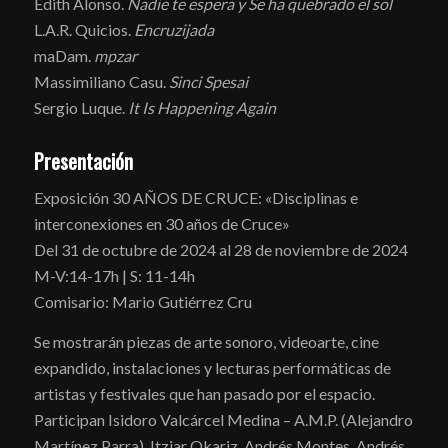
Edith Alonso.
Nadie te espera y
Se ha quebrado el sol
L.A.R. Quicios.
Encruzijada
maDam.
mpzar
Massimiliano Casu.
Sinci Spesai
Sergio Luque.
It Is Happening Again
Presentación
Exposición 30 AÑOS DE CRUCE: «Disciplinas e
interconexiones en 30 años de Cruce»
Del 31 de octubre de 2024 al 28 de noviembre de 2024
M-V:14-17h | S: 11-14h
Comisario: Mario Gutiérrez Cru
Se mostrarán piezas de arte sonoro, videoarte, cine
expandido, instalaciones y lecturas performáticas de
artistas y festivales que han pasado por el espacio.
Participan Isidoro Valcárcel Medina – A.M.P. (Alejandro
Martínez Parra), Itziar Okariz, Andrés Montes, Andrés