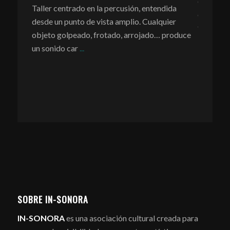
campanas [*2] y badajos sean elementos de
Espa
dida
desecho recogidos de las calles de Tetuan y
ier
todo se haga
...
produce
Para la 
lados del
conocimi
informac
SOBRE IN-SONORA
IN-SONORA
es una asociación cultural creada para