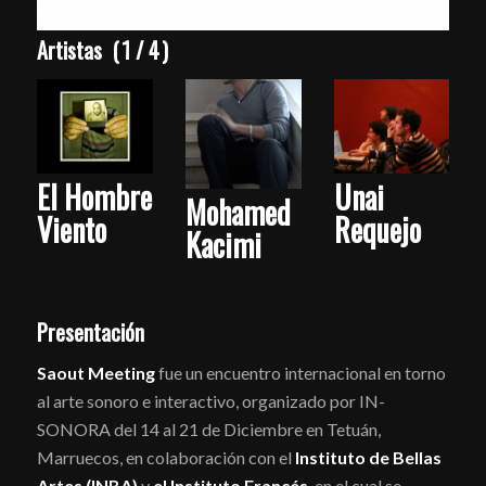
Artistas
(
2
/
4
)
e
Unai
Pablo
Mohamed
Requejo
Serret de
Kacimi
Ena
Presentación
Saout Meeting
fue un encuentro internacional en torno
al arte sonoro e interactivo, organizado por IN-
SONORA del 14 al 21 de Diciembre en Tetuán,
Marruecos, en colaboración con el
Instituto de Bellas
Artes (INBA)
y
el Instituto Francés
, en el cual se