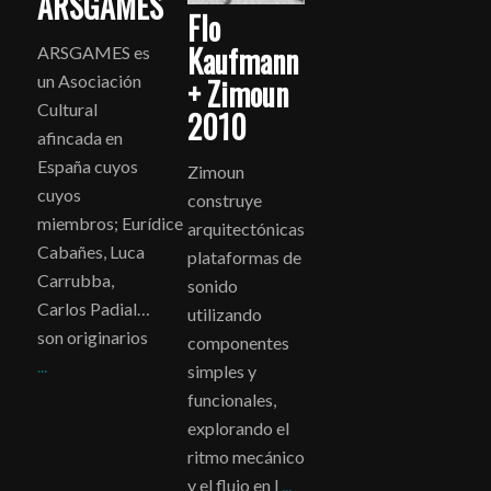
ARSGAMES
Flo
Kaufmann
ARSGAMES es
un Asociación
+ Zimoun
Cultural
2010
afincada en
España cuyos
Zimoun
cuyos
construye
miembros; Eurídice
arquitectónicas
Cabañes, Luca
plataformas de
Carrubba,
sonido
Carlos Padial…
utilizando
son originarios
componentes
...
simples y
funcionales,
explorando el
ritmo mecánico
y el flujo en l
...