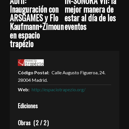
Abril:
IN-SONORA VII: la
Inauguración con
mejor manera de
ARSGAMES y Flo
estar al día de los
Kaufmann+Zimoun
eventos
en espacio
trapézio
Código Postal:
Calle Augusto Figueroa, 24.
28004 Madrid.
Web:
http://espaciotrapezio.org/
Ediciones
Obras
(
2
/
2
)