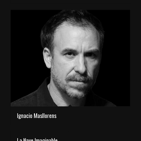
Ignacio Masllorens
La Nave Imaginable