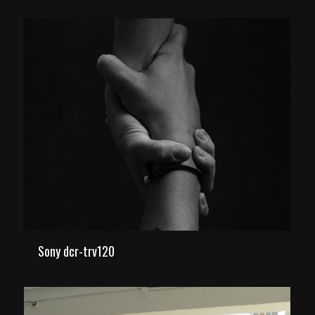
Sony dcr​-​trv120