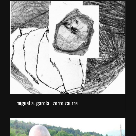
miguel a. garcía . zorro zaurre