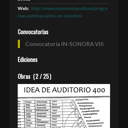
Web:
http://www.museoreinasofia.es/progra
mas-publicos/artes-en-vivo.html
Convocatorias
Convocatoria IN-SONORA VIII
Ediciones
Obras
(
2
/
25
)