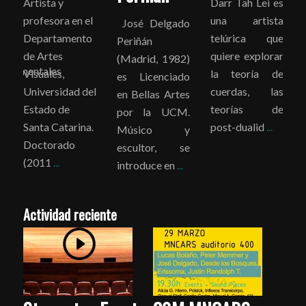
Artista y
Darr Tah Lei es
o
profesora en el
una artista
José Delgado
s
Departamento
telúrica que
Periñán
de Artes
quiere explorar
(Madrid, 1982)
,documentales
Visuales,
la teoría de
es Licenciado
Universidad del
cuerdas, las
en Bellas Artes
Estado de
teorías de
por la UCM.
Santa Catarina.
post-dualid
...
Músico y
Doctorado
escultor, se
(2011
...
introduce en
...
Actividad reciente