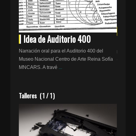
Song
Idea de Auditorio 400
La obra
id Mata
personal
Narración oral para el Auditorio 400 del
imo álbum
atenta de
Museo Nacional Centro de Arte Reina Sofía
MNCARS. A travé
...
Talleres
(
1
/
1
)