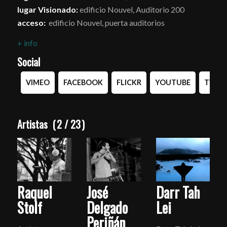
lugar Visionado:
edificio Nouvel, Auditorio 200
acceso:
edificio Nouvel, puerta auditorios
+ info
Social
VIMEO
FACEBOOK
FLICKR
YOUTUBE
TWIT
Artistas
(
2
/
23
)
Raquel
José
Darr Tah
Stolf
Delgado
Lei
Periñán
e