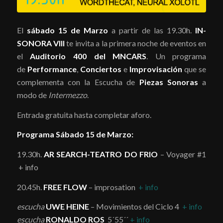
El
sábado 15 de Marzo
a partir de las 19.30h.
IN-
SONORA VIII
te invita a la primera noche de eventos en
el
Auditorio 400 del MNCARS
. Un programa
de
Performance
,
Conciertos
e
Improvisación
que se
complementa con la Escucha de
Piezas Sonoras
a
modo de
Intermezzo
.
Entrada gratuita hasta completar aforo.
Programa Sábado 15 de Marzo:
19.30h.
AR SEARCH-TEATRO DO FRIO
– Voyager #1
+ info
20.45h.
FREE FLOW
– improsation
+ info
escucha
UWE HEINE
– Movimientos del Ciclo 4
+ info
escucha
RONALDO ROS
5´55´´
+ info