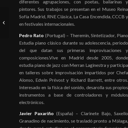
diferentes agrupaciones, con poetas, bailarinas y
pintores. Sus trabajos se presentan en el Museo Reina
Sofía Madrid, RNE Clásica, La Casa Encendida, CCCB y
Ar Search-Teatro do
en festivales internacionales.
Frio
Pedro Rato
(Portugal) – Theremin, Sintetizador, Piano
Estudia piano clásico durante su adolescencia, periodo
del que datan sus primeras improvisaciones y
composiciones.Vive en Madrid desde 2005, donde
estudia piano de jazz con Merran Laginestra y participa
en talleres sobre improvisación impartidos por Chefa
Alonso, Edwin Prévost y Richard Barrett, entre otros.
Interesado en la física del sonido, desarolla sus propios
instrumentos a base de controladores y módulos
electrónicos.
Javier Paxariño
(España) – Clarinete Bajo, Saxello
Granadino de nacimiento, se trasladó pronto a Málaga,