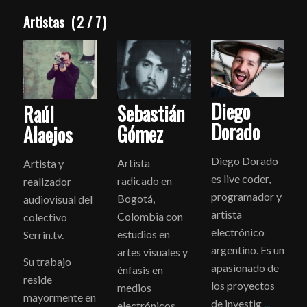
Artistas
(
2
/
7
)
Diego
Sebastián
Raúl
Dorado
Gómez
Alaejos
Diego Dorado
Artista
Artista y
es live coder,
radicado en
o
realizador
programador y
Bogotá,
audiovisual del
artista
Colombia con
colectivo
electrónico
estudios en
Serrin.tv.
argentino. Es un
artes visuales y
Su trabajo
apasionado de
énfasis en
reside
los proyectos
medios
mayormente en
de investig
...
electrónicos.