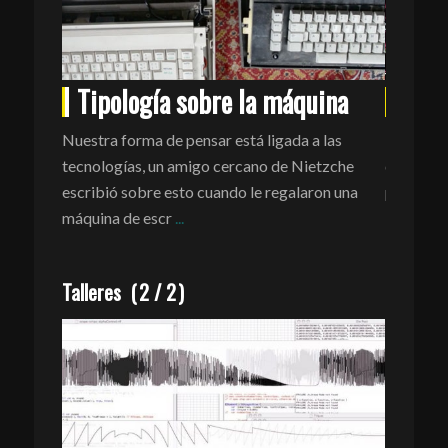
Tipología sobre la máquina
Live
Nuestra forma de pensar está ligada a las
Live-Em
ión sobre
tecnologías, un amigo cercano de Nietzche
desarroll
siglo XIX
escribió sobre esto cuando le regalaron una
performa
 de vista
máquina de escr
...
Talleres
(
2
/
2
)