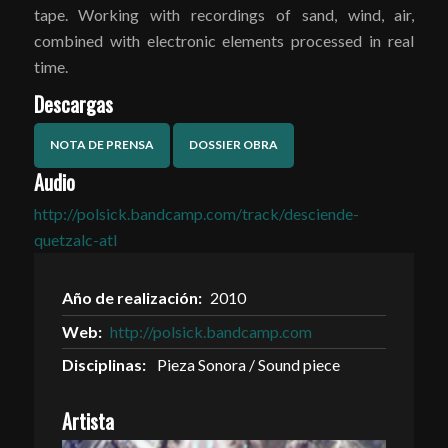
tape. Working with recordings of sand, wind, air,
combined with electronic elements processed in real
time.
Descargas
NOTA DE PRENSA
DOSSIER OBRA
Audio
http://polsick.bandcamp.com/track/desciende-
quetzalc-atl
Año de realización:
2010
Web:
http://polsick.bandcamp.com
Disciplinas:
Pieza Sonora / Sound piece
Artista