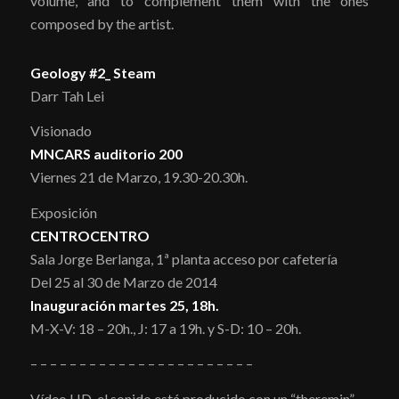
volume, and to complement them with the ones
composed by the artist.
Geology #2_ Steam
Darr Tah Lei
Visionado
MNCARS auditorio 200
Viernes 21 de Marzo, 19.30-20.30h.
Exposición
CENTROCENTRO
Sala Jorge Berlanga, 1ª planta acceso por cafetería
Del 25 al 30 de Marzo de 2014
Inauguración martes 25, 18h.
M-X-V: 18 – 20h., J: 17 a 19h. y S-D: 10 – 20h.
– – – – – – – – – – – – – – – – – – – – – – –
Vídeo HD, el sonido está producido con un “theremin”,