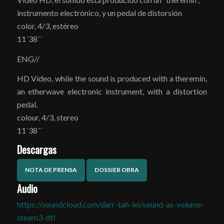
instrumento electrónico, y un pedal de distorsión
color, 4/3, estéreo
11´38´´
ENG//
HD Vídeo, while the sound is produced with a theremin,
an etherwave electronic instrument, with a distortion
pedal.
colour, 4/3, stereo
11´38´´
Descargas
NOTA DE PRENSA
DOSSIER OBRA
Audio
https://soundcloud.com/darr-tah-lei/sound-as-volume-
steam3-dtl