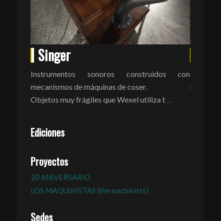
Singer
Into
Instrumentos sonoros construidos con
Intonaru
mecanismos de máquinas de coser.
musicale
Objetos muy frágiles que Wexel utiliza t
...
futurista
Ediciones
Proyectos
20 ANIVERSARIO
LOS MAQUINISTAS (the machinists)
Sedes