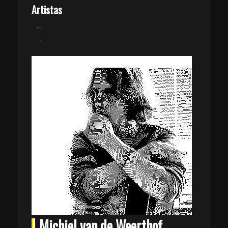
Artistas
←
→
Michiel van de Weerthof