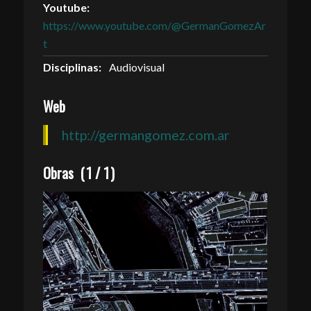
Youtube:
https://www.youtube.com/@GermanGomezAr
t
Disciplinas:
Audiovisual
Web
http://germangomez.com.ar
Obras
(
1
/
1
)