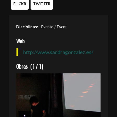
FLICKR
TWITTER
Disciplinas:
Evento / Event
Web
http://www.sandragonzalez.es/
Obras
(
1
/
1
)