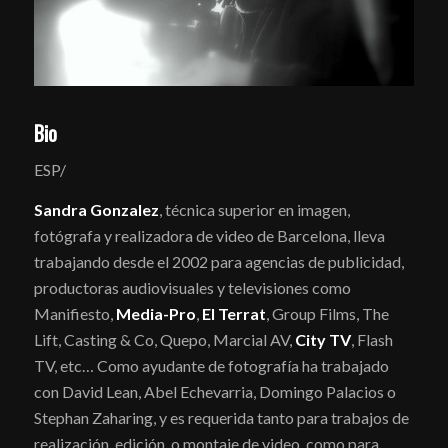
Bio
ESP/
Sandra Gonzalez
, técnica superior en imagen,
fotógrafa y realizadora de video de Barcelona, lleva
trabajando desde el 2002 para agencias de publicidad,
productoras audiovisuales y televisiones como
Manifiesto,
Media-Pro
,
El Terrat
, Group Films, The
Lift, Casting & Co, Quepo, Marcial AV,
City TV
, Flash
TV, etc… Como ayudante de fotografía ha trabajado
con David Lean, Abel Echevarria, Domingo Palacios o
Stephan Zaharing, y es requerida tanto para trabajos de
realización, edición, o montaje de video, como para