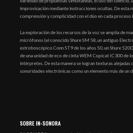
variedad de propuestas simultáneas, el uso del silencio,
improvisación mediante instrucciones ocultas. De esta m
comprensión y complicidad con el dúo en cada proceso i
La exploración de los recursos de la voz se amplía de ma
micrófonos (el conocido Shure SM 58, un antiguo Electr
estroboscópico Conn ST9 de los años 50, un Shure 520D “
de una unidad de eco de cinta WEM Copicat IC300 de los
intérpretes. De esta manera se logran texturas alejadas 
sonoridades electrónicas como un elemento más de un 
SOBRE IN-SONORA