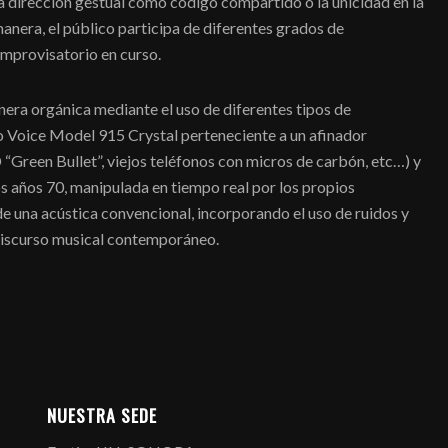
 la dirección gestual como código compartido o la unicidad en la
anera, el público participa de diferentes grados de
mprovisatorio en curso.
nera orgánica mediante el uso de diferentes tipos de
o Voice Model 915 Crystal perteneciente a un afinador
Green Bullet”, viejos teléfonos con micros de carbón, etc…) y
 años 70, manipulada en tiempo real por los propios
de una acústica convencional, incorporando el uso de ruidos y
discurso musical contemporáneo.
NUESTRA SEDE