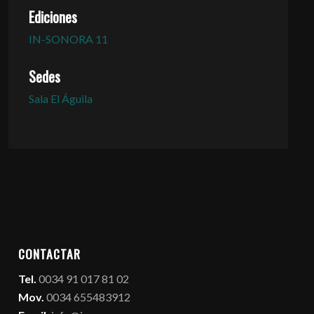
Ediciones
IN-SONORA 11
Sedes
Sala El Águila
CONTACTAR
Tel.
0034 91 017 81 02
Mov.
0034 655483912