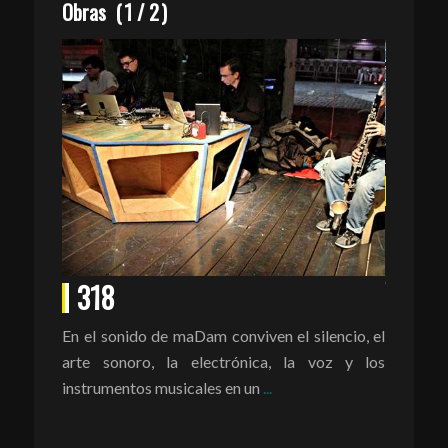
Obras
(
2
/
2
)
face
Una pie
identida
especial
318
En el sonido de maDam conviven el silencio, el
arte sonoro, la electrónica, la voz y los
instrumentos musicales en un
...