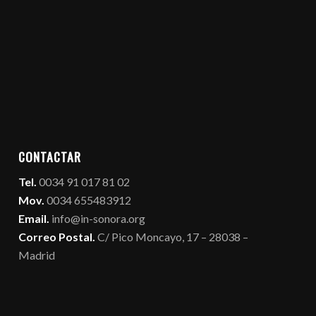
CONTACTAR
Tel.
0034 91 017 81 02
Mov.
0034 655483912
Email.
info@in-sonora.org
Correo Postal.
C/ Pico Moncayo, 17 – 28038 –
Madrid