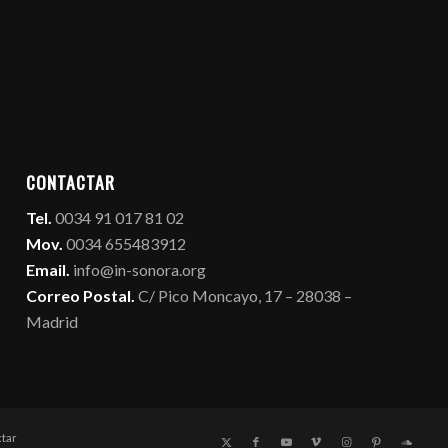
CONTACTAR
Tel.
0034 91 017 81 02
Mov.
0034 655483912
Email.
info@in-sonora.org
Correo Postal.
C/ Pico Moncayo, 17 – 28038 –
Madrid
tar