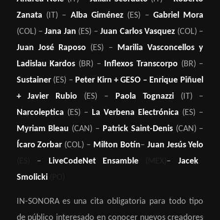
Zanata
(IT) –
Alba Giménez
(ES) –
Gabriel Mora
(COL) –
Jana Jan
(ES) –
Juan Carlos Vasquez
(COL) –
Juan José Raposo
(ES) –
Marilia Vasconcellos y
Ladislau Kardos
(BR) –
Inflexos Transcorpo
(BR) –
Sustainer
(ES) –
Peter Kirn + GESO – Enrique Piñuel
+ Javier Rubio
(ES) –
Paola Tognazzi
(IT) –
Narcoleptica
(ES) –
La Verbena Electrónica
(ES) –
Myriam Bleau
(CAN) –
Patrick Saint-Denis
(CAN)
–
Ícaro Zorbar
(COL) –
Milton Botín
–
Juan Jesús Yelo
(ES)
–
LiveCodeNet Ensamble
(MEX)
–
Jacek
Smolicki
(PO)
IN-SONORA es una cita obligatoria para todo tipo
de público interesado en conocer nuevos creadores