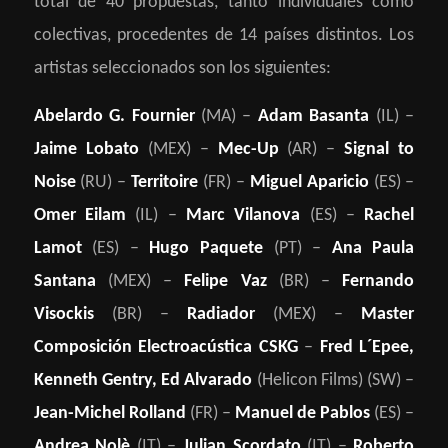
total de 40 propuestas, tanto individuales como
colectivas, procedentes de 14 países distintos. Los
artistas seleccionados son los siguientes:
Abelardo G. Fournier
(MA) –
Adam Basanta
(IL) –
Jaime Lobato
(MEX) –
Mec-Up
(AR) –
Signal to
Noise
(RU) –
Territoire
(FR) –
Miguel Aparicio
(ES) –
Omer Eilam
(IL) –
Marc Vilanova
(ES) –
Rachel
Lamot
(ES) –
Hugo Paquete
(PT) –
Ana Paula
Santana
(MEX) –
Felipe Vaz
(BR) –
Fernando
Visockis
(BR) –
Radiador
(MEX) –
Master
Composición Electroacústica CSKG
–
Fred L´Epee,
Kenneth Gentry, Ed Alvarado
(Helicon Films) (SW) –
Jean-Michel Rolland
(FR) –
Manuel de Pablos
(ES) –
Andrea Nolè
(IT) –
Julian Scordato
(IT) –
Roberto