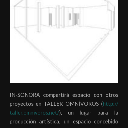
IN-SONORA compartirá espacio con otros
proyectos en TALLER OMNÍVOROS (
http://
taller.omnivoros.net/
), un lugar para la
producción artística, un espacio concebido