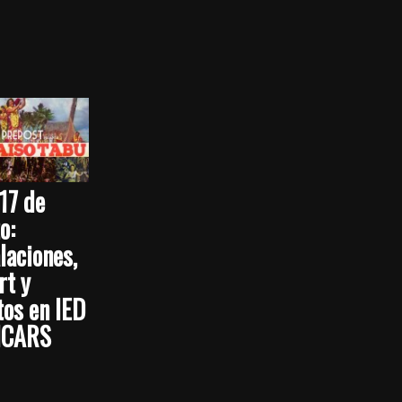
17 de
o:
laciones,
rt y
tos en IED
NCARS