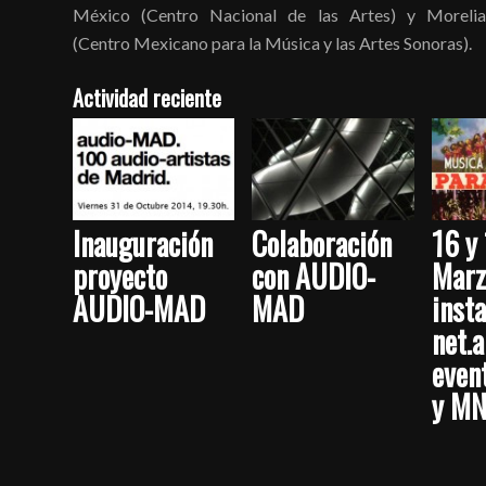
México (Centro Nacional de las Artes) y Morelia
(Centro Mexicano para la Música y las Artes Sonoras).
Actividad reciente
Inauguración
Colaboración
16 y 
proyecto
con AUDIO-
Marz
AUDIO-MAD
MAD
insta
net.a
even
y M