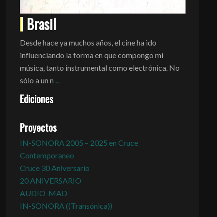
Brasil
Desde hace ya muchos años, el cine ha ido
influenciando la forma en que compongo mi
música, tanto instrumental como electrónica. No
sólo a un n
...
Ediciones
Proyectos
IN-SONORA 2005 – 2025 en Cruce
Contemporaneo
Cruce 30 Aniversario
20 ANIVERSARIO
AUDIO-MAD
IN-SONORA ((Transónica))