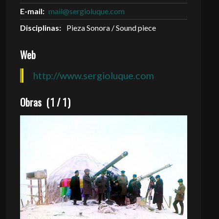
E-mail:
mail@sergioluque.com
Disciplinas:
Pieza Sonora / Sound piece
Web
http://www.sergioluque.com
Obras
(
1
/
1
)