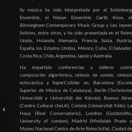
Su música ha sido interpretada por el Schönberg
Ensemble, el Nieuw Ensemble, Garth Knox, el
Birmingham Contemporary Music Group y Les Jeunes
Solistes, entre otros, y ha sido presentada en el Reino
Unido, Holanda, Alemania, Francia, Suiza, Austria,
España, los Estados Unidos, México, Cuba, El Salvador,
Costa Rica, Chile, Argentina, Japón y Australia.
Ha impartido conferencias y talleres sobre
composición algorítmica, síntesis de sonido, síntesis
estocástica y SuperCollider en: Barcelona (Escola
Superior de Música de Catalunya), Berlín (Technische
Universität y Universität der Künste), Buenos Aires
(Centro Cultural cheLA), Colonia (Universität Köln), La
Pablo Daniel Fabbro
Haya (Real Conservatorio), Londres (Goldsmiths,
University of London), Madrid (Medialab Prado y
Museo Nacional Centro de Arte Reina Sofía), Ciudad de