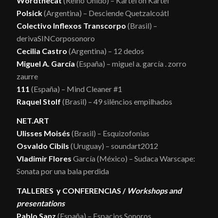
Wordthecat
(Reino Unido) – Kartel on Kartel
Polsick
(Argentina) – Desciende Quetzalcoátl
Colectivo Inflexos Transcorpo
(Brasil) –
derivaSINCorposonoro
Cecilia Castro
(Argentina) – 12 dedos
Miguel A. García
(España) – miguel a. garcía . zorro
zaurre
111
(España) – Mind Cleaner #1
Raquel Stolf
(Brasil) – 49 silêncios empilhados
NET.ART
Ulisses Moisés
(Brasil) – Esquizofonias
Osvaldo Cibils
(Uruguay) – soundart2012
Vladimir Flores
García (México) – Sudaca Warscape:
Sonata por una bala perdida
TALLERES y CONFERENCIAS /
Workshops and
presentations
Pablo Sanz
(España) – Espacios Sonoros