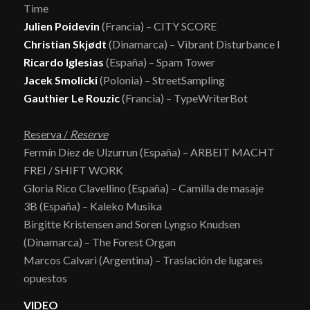
Time
Julien Poidevin
(Francia) – CITY SCORE
Christian Skjødt
(Dinamarca) – Vibrant Disturbance I
Ricardo Iglesias
(España) – Spam Tower
Jacek Smolicki
(Polonia) – StreetSampling
Gauthier Le Rouzic
(Francia) – TypeWriterBot
Reserva /
Reserve
Fermín Díez de Ulzurrun (España) – ARBEIT MACHT
FREI / SHIFT WORK
Gloria Rico Clavellino (España) – Camilla de masaje
3B (España) – Kaleko Musika
Birgitte Kristensen and Soren Lyngso Knudsen
(Dinamarca) – The Forest Organ
Marcos Calvari (Argentina) – Traslación de lugares
opuestos
VIDEO