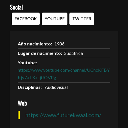
Social
FACEBOOK
YOUTUBE
TWITTER
Año nacimiento:
1986
Lugar de nacimiento:
Sudáfrica
Youtube:
https://www.youtube.com/channel/UChcKFBY
Kjy7aTXxcjiJOVPg
Disciplinas:
Audiovisual
Web
https://www.futurekwaai.com/