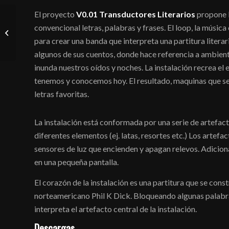
El proyecto
V0.01 Transductores Literarios
propone l
convencional letras, palabras y frases. El loop, la música 
Substance
para crear una banda que interpreta una partitura literar
algunos de sus cuentos, donde hace referencia a ambien
inunda nuestros oídos y noches. La instalación recrea el
tenemos y conocemos hoy. El resultado, maquinas que se 
letras favoritas.
La instalación está conformada por una serie de artefac
diferentes elementos (ej. latas, resortes etc.) Los artef
sensores de luz que encienden y apagan relevos. Adiciona
en una pequeña pantalla.
El corazón de la instalación es una partitura que se cons
norteamericano Phil K Dick. Bloqueando algunas palabra
interpreta el artefacto central de la instalación.
Descargas