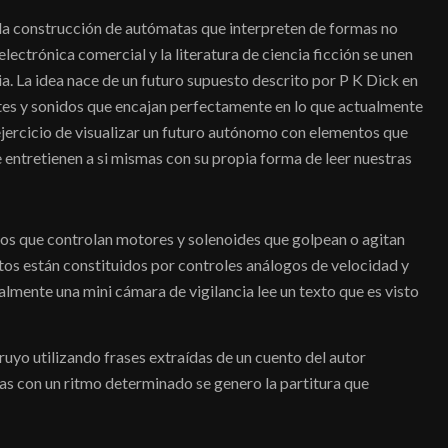
a construcción de autómatas que interpreten de formas no
electrónica comercial y la literatura de ciencia ficción se unen
ia. La idea nace de un futuro supuesto descrito por P K Dick en
tes y sonidos que encajan perfectamente en lo que actualmente
 ejercicio de visualizar un futuro autónomo con elementos que
entretienen a si mismas con su propia forma de leer nuestras
tos que controlan motores y solenoides que golpean o agitan
actos están constituidos por controles análogos de velocidad y
lmente una mini cámara de vigilancia lee un texto que es visto
truyo utilizando frases extraídas de un cuento del autor
s con un ritmo determinado se genero la partitura que