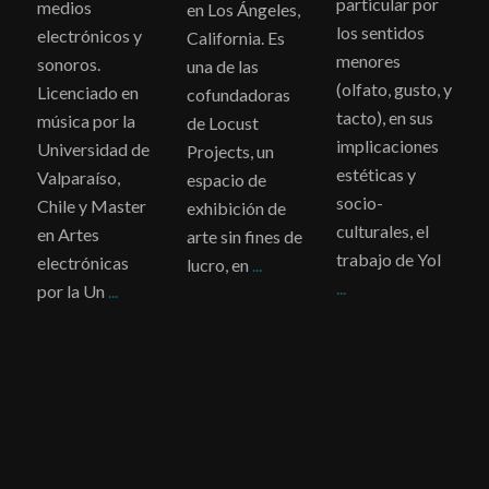
particular por
medios
en Los Ángeles,
los sentidos
electrónicos y
California. Es
menores
sonoros.
una de las
(olfato, gusto, y
Licenciado en
cofundadoras
tacto), en sus
música por la
de Locust
implicaciones
Universidad de
Projects, un
estéticas y
Valparaíso,
espacio de
socio-
Chile y Master
exhibición de
culturales, el
en Artes
arte sin fines de
trabajo de Yol
electrónicas
lucro, en
...
...
por la Un
...
.