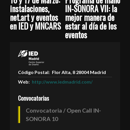
instalaciones,
IN-SONORA VII: la
net.art y eventos
mejor manera de
en IED y MNCARS
estar al día de los
eventos
Código Postal:
Flor Alta, 8 28004 Madrid
Web:
http://www.iedmadrid.com/
Convocatorias
Convocatoria / Open Call IN-
SONORA 10