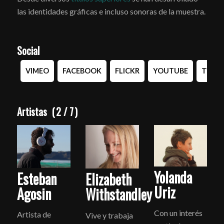
las identidades gráficas e incluso sonoras de la muestra.
Social
VIMEO
FACEBOOK
FLICKR
YOUTUBE
TWIT
Artistas
(
2
/
7
)
Yolanda
Esteban
Elizabeth
Uriz
Agosin
Withstandley
Con un interés
Artista de
Vive y trabaja