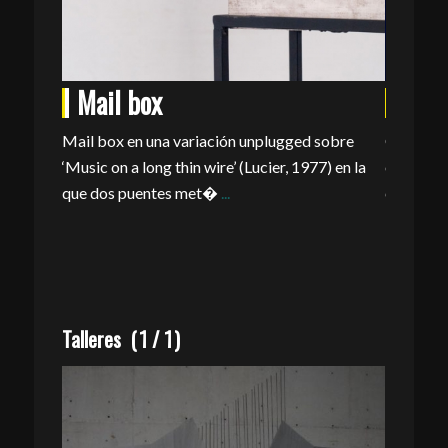
Mail box
Yout
ar y
Mail box en una variación unplugged sobre
Compra ap
de
‘Music on a long thin wire’ (Lucier, 1977) en la
obtén sa
tubos de
que dos puentes met�
...
con otro
Talleres
(
1
/
1
)