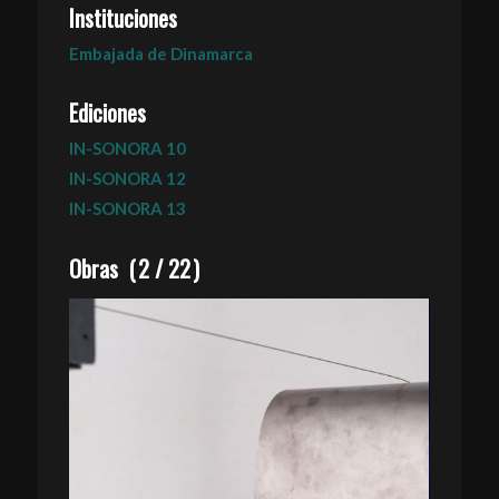
Instituciones
Embajada de Dinamarca
Ediciones
IN-SONORA 10
IN-SONORA 12
IN-SONORA 13
Obras
(
2
/
22
)